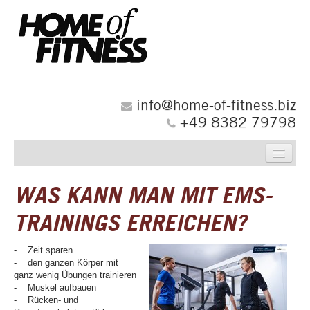
info@home-of-fitness.biz
+49 8382 79798
UNSER ANGEBOT
WAS KANN MAN MIT EMS-
GRUPPENFITNESS
TRAININGS ERREICHEN?
EMS - PERSONALTRAINING
- Zeit sparen
- den ganzen Körper mit
STOFFWECHSELKUR
ganz wenig Übungen trainieren
- Muskel aufbauen
ÖFFNUNGSZEITEN
- Rücken- und