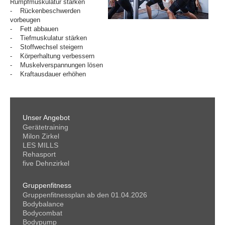
Rumpfmuskulatur stärken
STUDIO-RUNDGANG
- Rückenbeschwerden
vorbeugen
- Fett abbauen
AKTUELLES
- Tiefmuskulatur stärken
- Stoffwechsel steigern
KONTAKT
- Körperhaltung verbessern
- Muskelverspannungen lösen
- Kraftausdauer erhöhen
Unser Angebot
Gerätetraining
Milon Zirkel
LES MILLS
Rehasport
five Dehnzirkel
Gruppenfitness
Gruppenfitnessplan ab den 01.04.2026
Bodybalance
Bodycombat
Bodypump